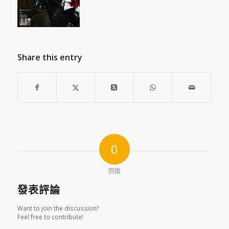
Share this entry
0
回復
發表評論
Want to join the discussion?
Feel free to contribute!