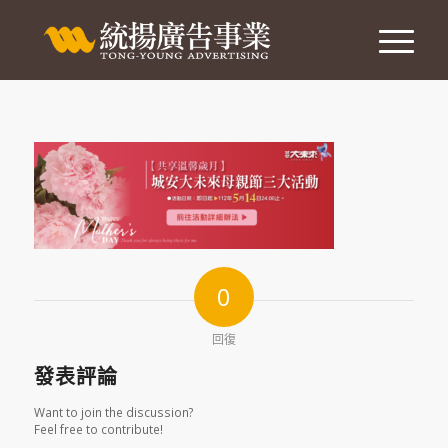
0
回復
發表評論
Want to join the discussion?
Feel free to contribute!