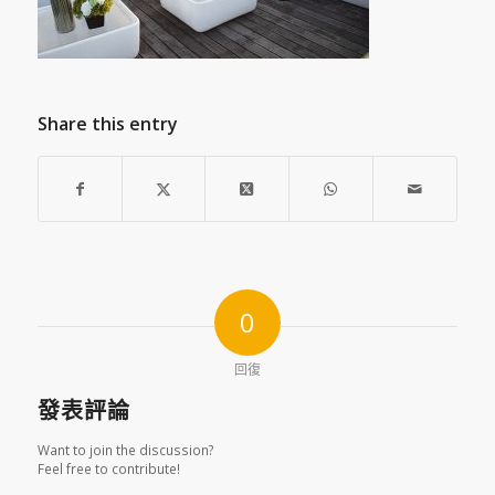
Share this entry
0
回復
發表評論
Want to join the discussion?
Feel free to contribute!