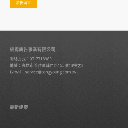
統揚廣告事業有限公司
聯絡方式：
07-7718989
地址：高雄市苓雅區輔仁路155號13樓之2
E-mail：
service@tongyoung.com.tw
最新建案